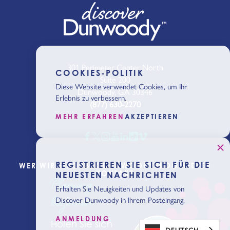
301 Perimeter Center North
COOKIES-POLITIK
Suite 200
Diese Website verwendet Cookies, um Ihr
Dunwoody, GA 30346
Erlebnis zu verbessern.
(877) 630-2270
MEHR ERFAHREN
AKZEPTIEREN
REGISTRIEREN SIE SICH FÜR DIE
WER WIR SIND
ÜBER DUNWOODY
BLOG
MEDIEN
KONTAKT
NEUESTEN NACHRICHTEN
Planung
Erhalten Sie Neuigkeiten und Updates von
beginnen
Discover Dunwoody in Ihrem Posteingang.
ANMELDUNG
Holen Sie sich
DEUTSCH