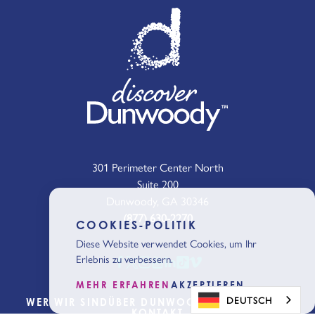
301 Perimeter Center North
Suite 200
Dunwoody, GA 30346
(877) 630-2270
COOKIES-POLITIK
Diese Website verwendet Cookies, um Ihr
Erlebnis zu verbessern.
MEHR ERFAHREN
AKZEPTIEREN
DEUTSCH
WER WIR SIND
ÜBER DUNWOODY
BLOG
MEDIEN
KONTAKT