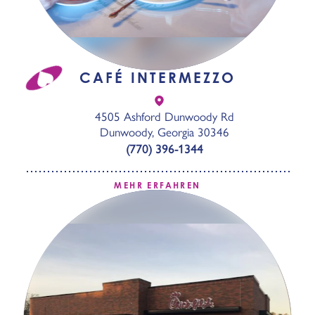
CAFÉ INTERMEZZO
4505 Ashford Dunwoody Rd
Dunwoody, Georgia 30346
(770) 396-1344
MEHR ERFAHREN