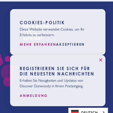
WER WIR SIND
COOKIES-POLITIK
ÜBER DUNWOODY
Diese Website verwendet Cookies, um Ihr
BLOG
MEDIEN
Erlebnis zu verbessern.
KONTAKT
MEHR ERFAHREN
AKZEPTIEREN
REGISTRIEREN SIE SICH FÜR
DIE NEUESTEN NACHRICHTEN
Erhalten Sie Neuigkeiten und Updates von
Discover Dunwoody in Ihrem Posteingang.
ANMELDUNG
DEUTSCH