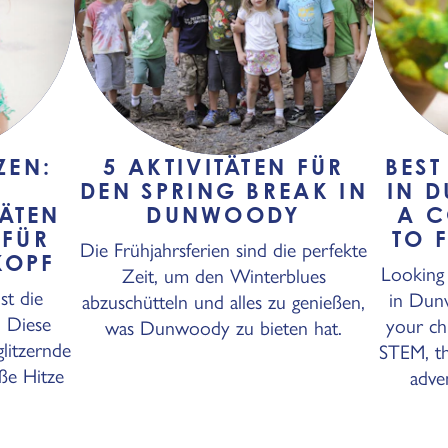
ZEN:
5 AKTIVITÄTEN FÜR
BES
DEN SPRING BREAK IN
IN 
ÄTEN
DUNWOODY
A C
FÜR
TO 
Die Frühjahrsferien sind die perfekte
KOPF
Looking
Zeit, um den Winterblues
st die
in Dun
abzuschütteln und alles zu genießen,
 Diese
your chi
was Dunwoody zu bieten hat.
glitzernde
STEM, th
ße Hitze
adve