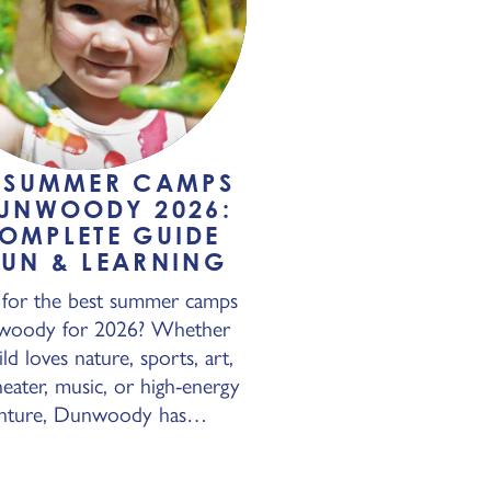
T SUMMER CAMPS
DUNWOODY 2026:
OMPLETE GUIDE
FUN & LEARNING
 for the best summer camps
woody for 2026? Whether
ld loves nature, sports, art,
eater, music, or high-energy
nture, Dunwoody has…