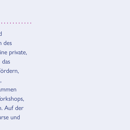
d
m des
ne private,
, das
fördern,
,
grammen
Workshops,
. Auf der
urse und