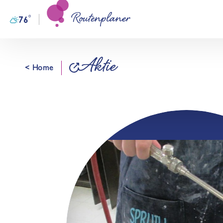
Routenplaner
Zum Inhalt springen
°
76
F
Aktie
< Home