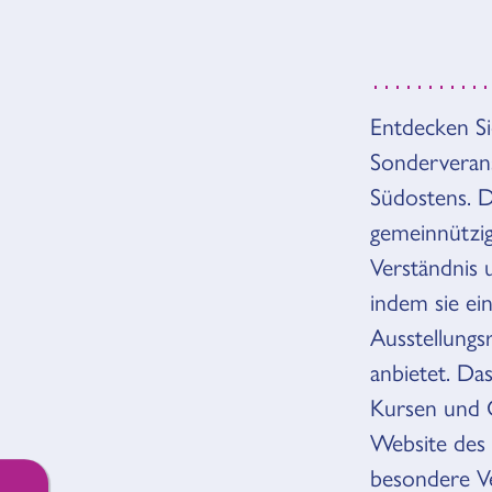
ÜBERS
Entdecken Si
Sonderveran
Südostens. D
gemeinnützig
Verständnis 
indem sie ei
Ausstellungs
anbietet. Da
Kursen und 
Website des 
besondere Ve