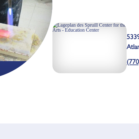
533
Atla
(770