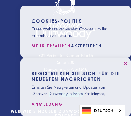
COOKIES-POLITIK
Diese Website verwendet Cookies, um Ihr
Erlebnis zu verbessern.
MEHR ERFAHREN
AKZEPTIEREN
301 Perimeter Center North
Suite 200
Dunwoody, GA 30346
REGISTRIEREN SIE SICH FÜR DIE
(877) 630-2270
NEUESTEN NACHRICHTEN
Erhalten Sie Neuigkeiten und Updates von
Discover Dunwoody in Ihrem Posteingang.
ANMELDUNG
DEUTSCH
WER WIR SIND
ÜBER DUNWOODY
BLOG
MEDIEN
KONTAKT
Planung