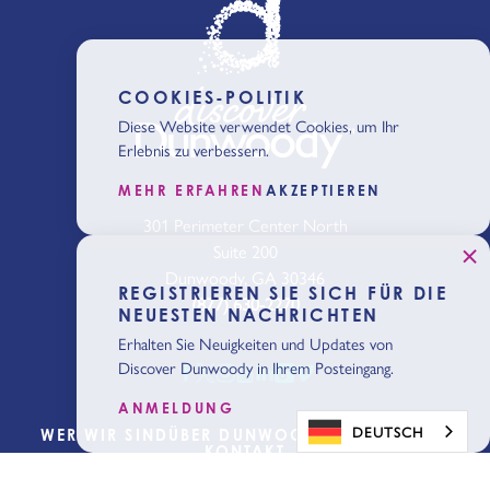
COOKIES-POLITIK
Diese Website verwendet Cookies, um Ihr
Erlebnis zu verbessern.
MEHR ERFAHREN
AKZEPTIEREN
301 Perimeter Center North
Suite 200
Dunwoody, GA 30346
REGISTRIEREN SIE SICH FÜR DIE
(877) 630-2270
NEUESTEN NACHRICHTEN
Erhalten Sie Neuigkeiten und Updates von
Discover Dunwoody in Ihrem Posteingang.
ANMELDUNG
DEUTSCH
WER WIR SIND
ÜBER DUNWOODY
BLOG
MEDIEN
KONTAKT
Planung