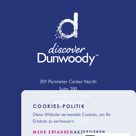
301 Perimeter Center North
Suite 200
Dunwoody, GA 30346
(877) 630-2270
COOKIES-POLITIK
Diese Website verwendet Cookies, um Ihr
Erlebnis zu verbessern.
MEHR ERFAHREN
AKZEPTIEREN