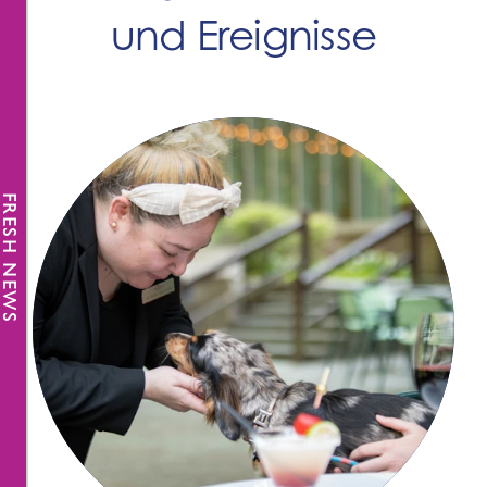
und Ereignisse
FRESH NEWS