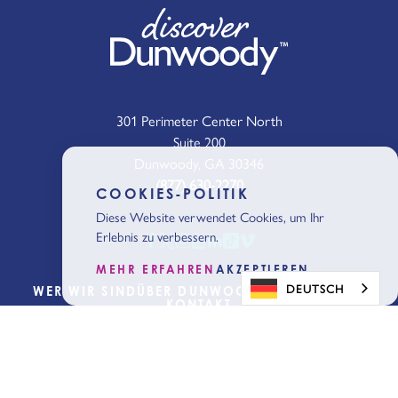
301 Perimeter Center North
Suite 200
Dunwoody, GA 30346
(877) 630-2270
COOKIES-POLITIK
Diese Website verwendet Cookies, um Ihr
Erlebnis zu verbessern.
MEHR ERFAHREN
AKZEPTIEREN
DEUTSCH
WER WIR SIND
ÜBER DUNWOODY
BLOG
MEDIEN
KONTAKT
Planung
beginnen
Holen Sie sich