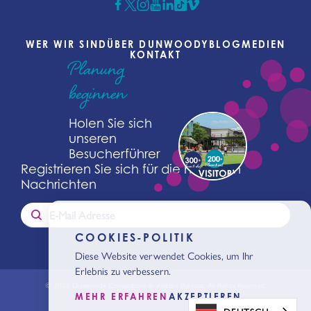
WER WIR SIND
ÜBER DUNWOODY
BLOG
MEDIEN
KONTAKT
Planung
beginnen
Holen Sie sich
unseren
Besucherführer
Registrieren Sie sich für die neuesten
Nachrichten
COOKIES-POLITIK
Diese Website verwendet Cookies, um Ihr
Erlebnis zu verbessern.
© 2026 Dunwoody Conventions & Visitors Bureaus. All Rights Reserved.
Datenschutzbestimmungen
MEHR ERFAHREN
AKZEPTIEREN