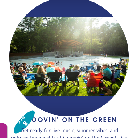
AUG
GROOVIN' ON THE GREEN
8
Get ready for live music, summer vibes, and
unforgettable nights at Groovin’ on the Green! This