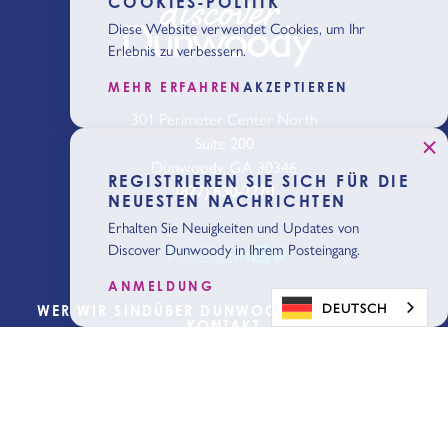
COOKIES-POLITIK
Diese Website verwendet Cookies, um Ihr
Erlebnis zu verbessern.
MEHR ERFAHREN
AKZEPTIEREN
301 Perimeter Center North
Suite 200
Dunwoody, GA 30346
REGISTRIEREN SIE SICH FÜR DIE
(877) 630-2270
NEUESTEN NACHRICHTEN
Erhalten Sie Neuigkeiten und Updates von
Discover Dunwoody in Ihrem Posteingang.
ANMELDUNG
DEUTSCH
WER WIR SIND
ÜBER DUNWOODY
BLOG
MEDIEN
KONTAKT
Planung
beginnen
Holen Sie sich
unseren