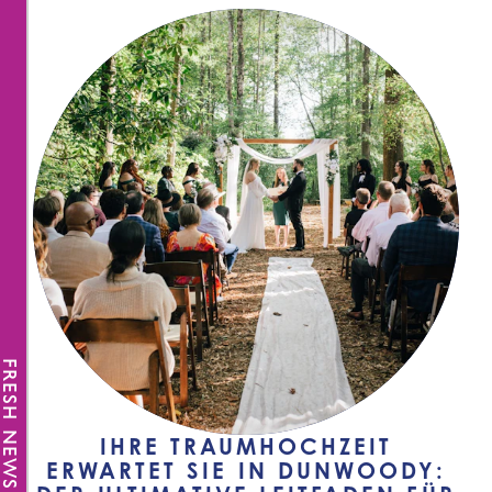
FRESH NEWS
IHRE TRAUMHOCHZEIT
ERWARTET SIE IN DUNWOODY: