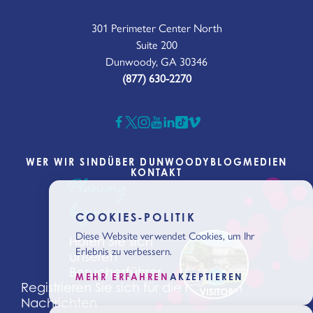
301 Perimeter Center North
Suite 200
Dunwoody, GA 30346
(877) 630-2270
WER WIR SIND
ÜBER DUNWOODY
BLOG
MEDIEN
KONTAKT
Planung
beginnen
COOKIES-POLITIK
Diese Website verwendet Cookies, um Ihr
Holen Sie sich
Erlebnis zu verbessern.
unseren
Besucherführer
MEHR ERFAHREN
AKZEPTIEREN
Registrieren Sie sich für die neuesten
Nachrichten