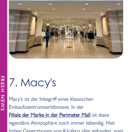
7. Macy's
FRESH NEWS
Macy's ist der Inbegriff eines klassischen
Einkaufszentrumserlebnisses. In der
Filiale der Marke in der Perimeter Mall
ist diese
legendäre Atmosphäre noch immer lebendig. Hier
haben Generationen von Käufern alles gefunden, vom