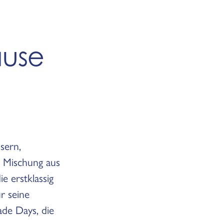
ause
sern,
 Mischung aus
e erstklassig
r seine
ade Days, die