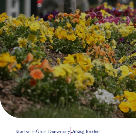
Startseite
Über Dunwoody
Umzug hierher