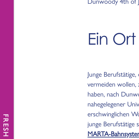
Dunwoody 4th of Jul
Ein Or
Junge Berufstätige
vermeiden wollen, 
haben, nach Dunwo
nahegelegener Univ
erschwinglichen W
FRESH NEWS
junge Berufstätige
MARTA-Bahnsyste