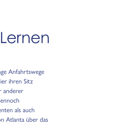
 Lernen
ange Anfahrtswege
er ihren Sitz
r anderer
 dennoch
nten als auch
on Atlanta über das